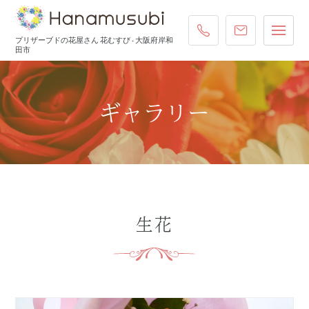
072-431-4587
ご注文・お
プリザーブドの花屋さん 花むすび - 大阪府岸和
田市
ギャラリー
生花