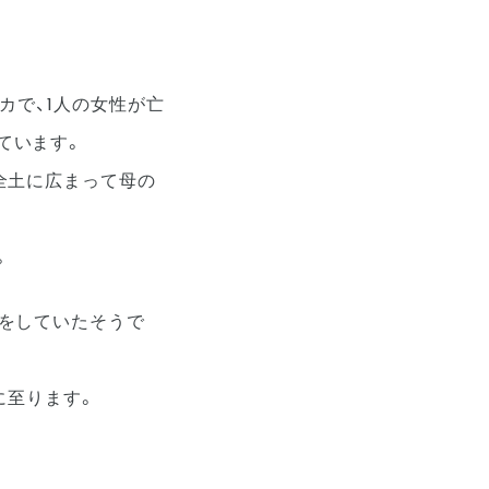
カで、1人の女性が亡
ています。
全土に広まって母の
。
いをしていたそうで
に至ります。