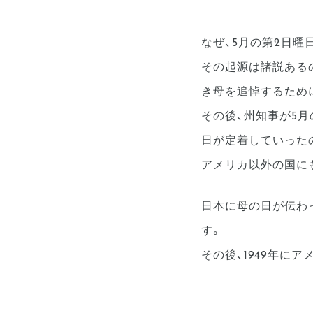
なぜ、5月の第2日曜
その起源は諸説あるの
き母を追悼するため
その後、州知事が5
日が定着していった
アメリカ以外の国に
日本に母の日が伝わ
す。
その後、1949年に