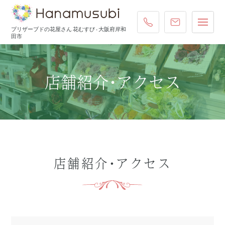
072-431-4587
ご注文・お
プリザーブドの花屋さん 花むすび - 大阪府岸和
田市
店舗紹介・アクセス
店舗紹介・アクセス