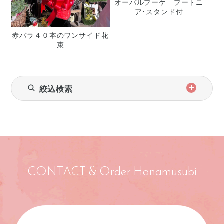
オーバルブーケ ブートニ
ア・スタンド付
赤バラ４０本のワンサイド花
束
絞込検索
CONTACT & Order Hanamusubi