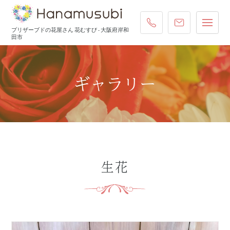
072-431-4587
ご注文・お
プリザーブドの花屋さん 花むすび - 大阪府岸和
田市
ギャラリー
生花