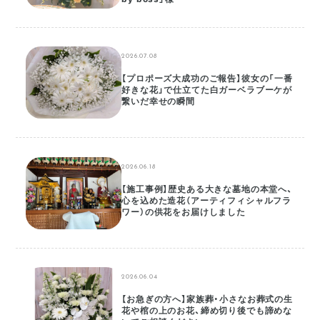
2026.07.08
【プロポーズ大成功のご報告】彼女の「一番
好きな花」で仕立てた白ガーベラブーケが
繋いだ幸せの瞬間
2026.06.18
【施工事例】歴史ある大きな墓地の本堂へ、
心を込めた造花（アーティフィシャルフラ
ワー）の供花をお届けしました
2026.06.04
【お急ぎの方へ】家族葬・小さなお葬式の生
花や棺の上のお花、締め切り後でも諦めな