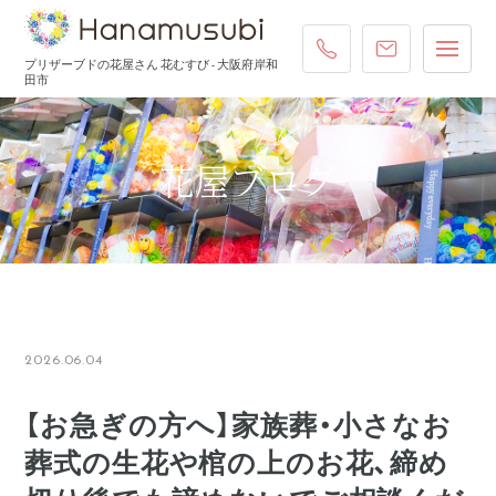
072-431-4587
ご注文・お
プリザーブドの花屋さん 花むすび - 大阪府岸和
田市
花屋ブログ
2026.06.04
【お急ぎの方へ】家族葬・小さなお
葬式の生花や棺の上のお花、締め