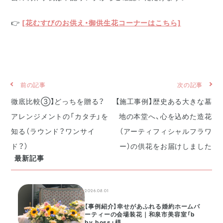
👉
[花むすびのお供え・御供生花コーナーはこちら]
前の記事
次の記事
徹底比較③】どっちを贈る？
【施工事例】歴史ある大きな墓
アレンジメントの「カタチ」を
地の本堂へ、心を込めた造花
知る（ラウンド？ワンサイ
（アーティフィシャルフラワ
ド？）
ー）の供花をお届けしました
最新記事
2026.08.01
【事例紹介】幸せがあふれる婚約ホームパ
ーティーの会場装花｜和泉市美容室「b
by boss」様