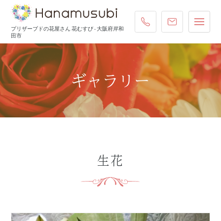
072-431-4587
ご注文・お
プリザーブドの花屋さん 花むすび - 大阪府岸和
田市
ギャラリー
生花