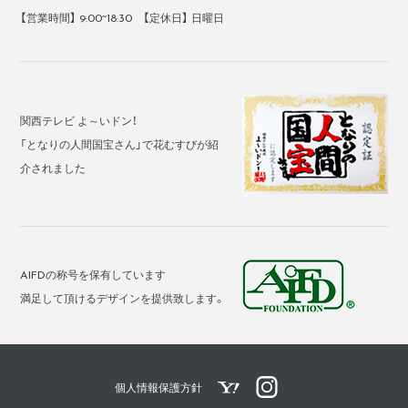
【営業時間】 9:00~18:30 【定休日】 日曜日
関西テレビ よ～いドン！
「となりの人間国宝さん」で花むすびが紹
介されました
AIFDの称号を保有しています
満足して頂けるデザインを提供致します。
花むすびYahoo!ショッピングペ
花むすび公式Instagram
個人情報保護方針