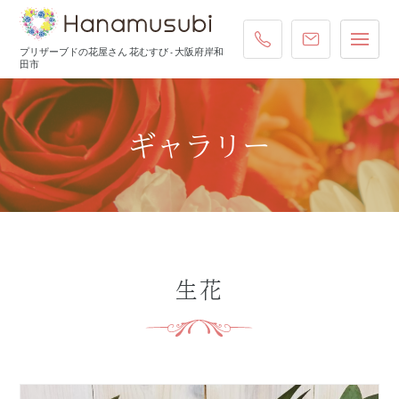
072-431-4587
ご注文・お
プリザーブドの花屋さん 花むすび - 大阪府岸和
田市
ギャラリー
生花