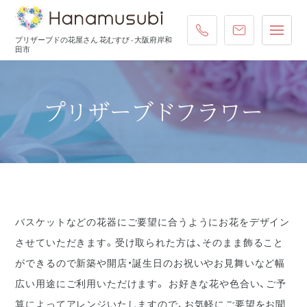
072-431-4587
ご注文・お
プリザーブドの花屋さん 花むすび - 大阪府岸和
田市
プリザーブドフラワー
バスケットなどの花器にご要望に合うようにお花をデザイン
させていただきます。受け取られた方は、そのまま飾ること
ができるので新築や開店・誕生日のお祝いやお見舞いなど幅
広い用途にご利用いただけます。 お好きな花や色合い、ご予
算によってアレンジいたしますので、お気軽にご要望をお聞