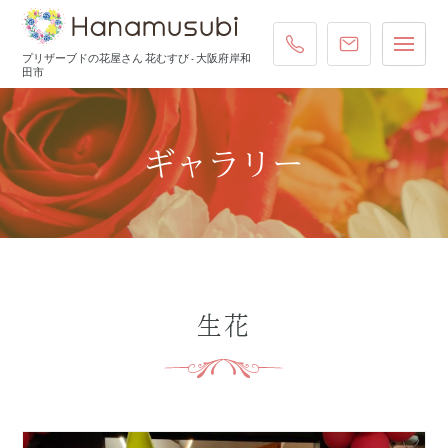
072-431-4587
ご注文・お
プリザーブドの花屋さん 花むすび - 大阪府岸和
田市
ギャラリー
生花